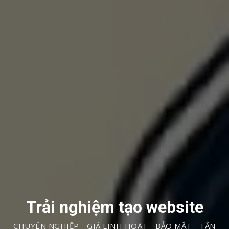
Trải nghiệm tạo website
CHUYÊN NGHIỆP - GIÁ LINH HOẠT - BẢO MẬT - TẬN