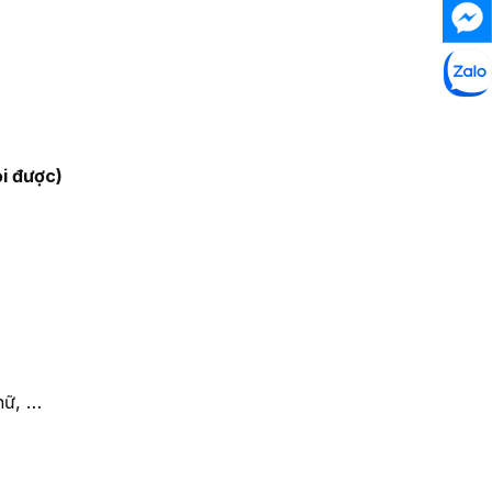
i được)
hữ, …